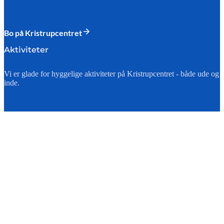
Bo på Kristrupcentret
Aktiviteter
Vi er glade for hyggelige aktiviteter på Kristrupcentret - både ude og
inde.
Aktiviteter
Spørgsmål og svar
Få svar på de oftest stillede spørgsmål om at flytte ind og bo på
Kristrupcentret.
Ofte stillede spørgsmål og svar