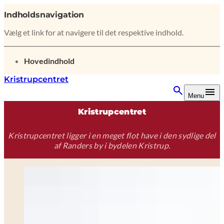
Indholdsnavigation
Vælg et link for at navigere til det respektive indhold.
gå til
Hovedindhold
Kristrupcentret
Menu
Kristrupcentret
Kristrupcentret ligger i en meget flot have i den sydlige del
af Randers by i bydelen Kristrup.